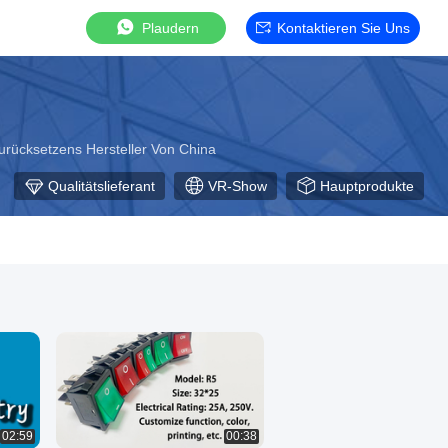
Plaudern
Kontaktieren Sie Uns
ücksetzens Hersteller Von China
Qualitätslieferant
VR-Show
Hauptprodukte
02:59
00:38