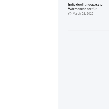
Individuell angepasster
Wärmeschalter für
Nebelsprengungssystem
March 02, 2025
KSD301 thermischer Schalt
los?
July 01, 2024
3-Phasen-Multifunktions-
Leistungsmesser, RS485-