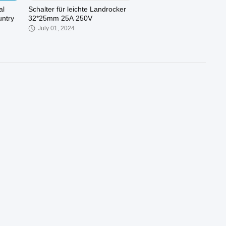
al
Schalter für leichte Landrocker
untry
32*25mm 25A 250V
July 01, 2024
01:17
00:23
lters
P13 Drucktastenschalter
October 27, 2022
00:16
00:16
TP PID-Temperaturregler, helles
AC/DC
LCD-Display, RS485, 3 A / 250 V