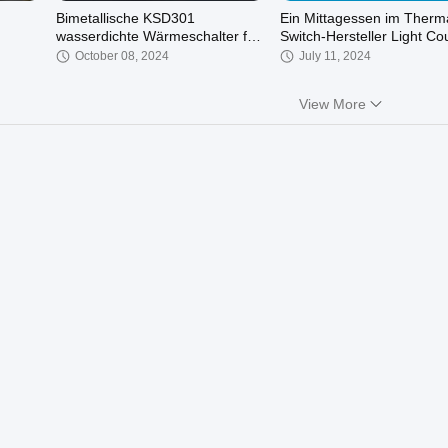
Bimetallische KSD301
Ein Mittagessen im Therm
wasserdichte Wärmeschalter für
Switch-Hersteller Light Co
die Antifriestechnik im
October 08, 2024
July 11, 2024
Automobilbereich
View More
01:56
00:24
er ist
Wippschalter,
Hersteller des Thermoscha
Schalttafelausschnitt 33*15,
KSD301
Direkter Hersteller aus Taiwan,
August 09, 2023
August 09, 2023
China
00:34
00:16
GTE DIN-Schienen-
GTA Führungsschienen-
Temperaturregler RS485 SSR /
Temperaturregler RS485 