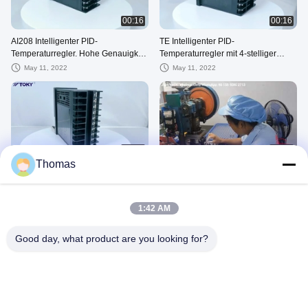
00:16
00:16
AI208 Intelligenter PID-
TE Intelligenter PID-
Temperaturregler. Hohe Genauigkeit
Temperaturregler mit 4-stelliger
der LED-Anzeige von 0,3 % FS
LED-Anzeige 0,5 % FS
May 11, 2022
May 11, 2022
00:16
01:34
Thomas
Industrieller DIN-PID-
KSD301-Thermostat-
Temperaturregler der TM-Serie, 1
Musterherstellungsprozess
Schleifenalarm, 3 A/250 V AC
May 10, 2022
December 07, 2021
1:42 AM
Good day, what product are you looking for?
00:13
00:15
KSD301 Bimetall-Thermostat-PPS-
KSD301 Bimetall-Thermostat -