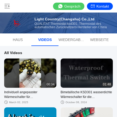
Gespräch
Kontakt
Light Country(Changshu) Co.,Ltd
QUALITÄT Thermostat ksd301, Thermostat des
automatischen Zurücksetzens Hersteller von China
HAUS
VIDEOS
WIEDERGABELISTE
WEBSEITE
All Videos
00:34
01:48
Individuell angepasster
Bimetallische KSD301 wasserdichte
Wärmeschalter für
Wärmeschalter für die
Nebelsprengungssystem
Antifriestechnik im Automobilbereich
March 02, 2025
October 08, 2024