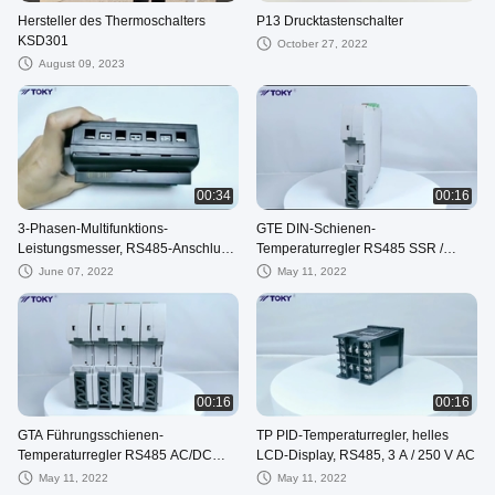
Hersteller des Thermoschalters
P13 Drucktastenschalter
KSD301
October 27, 2022
August 09, 2023
00:34
00:16
3-Phasen-Multifunktions-
GTE DIN-Schienen-
Leistungsmesser, RS485-Anschluss,
Temperaturregler RS485 SSR /
Mehrfachtarif, Schienenmontage,
RELAIS / Analogausgang
June 07, 2022
May 11, 2022
Serie DTSD8080-L
00:16
00:16
GTA Führungsschienen-
TP PID-Temperaturregler, helles
Temperaturregler RS485 AC/DC
LCD-Display, RS485, 3 A / 250 V AC
100–240 V LCD-Display
May 11, 2022
May 11, 2022